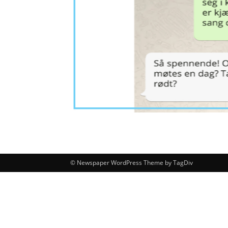
© Newspaper WordPress Theme by TagDiv