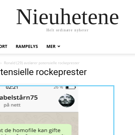
Nieuhetene
Helt ordinære nyheter
ORT
RAMPELYS
MER
Ronald (29) avslører potensielle rockeprester
tensielle rockeprester