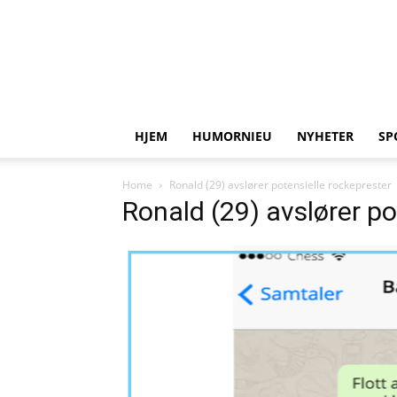
HJEM
HUMORNIEU
NYHETER
SP
Home
Ronald (29) avslører potensielle rockeprester
Ronald (29) avslører po