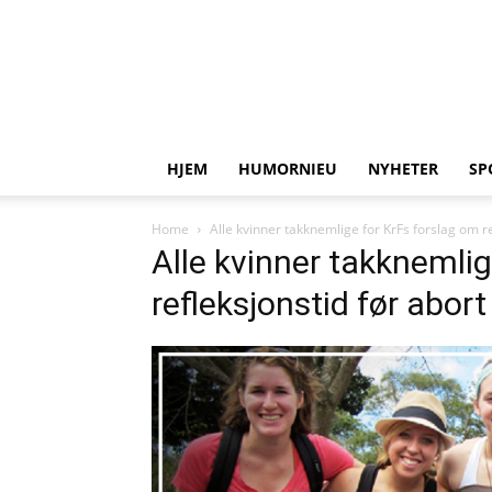
HJEM
HUMORNIEU
NYHETER
SP
Home
Alle kvinner takknemlige for KrFs forslag om re
Alle kvinner takknemlig
refleksjonstid før abort