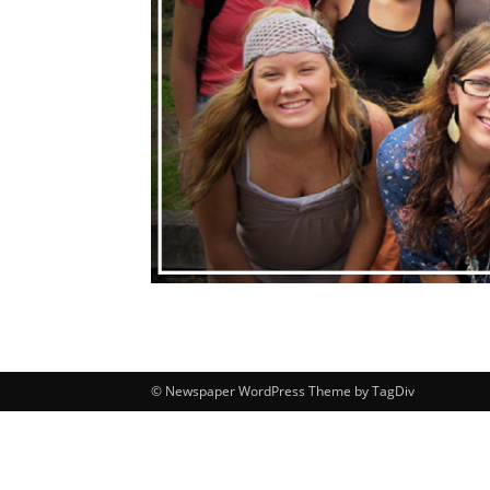
© Newspaper WordPress Theme by TagDiv