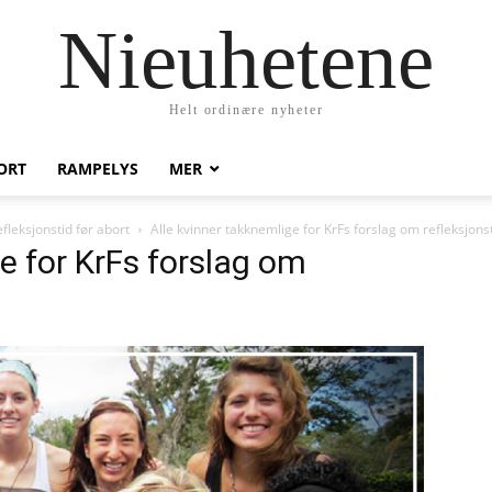
Nieuhetene
Helt ordinære nyheter
ORT
RAMPELYS
MER
fleksjonstid før abort
Alle kvinner takknemlige for KrFs forslag om refleksjonst
e for KrFs forslag om