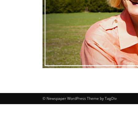
© Newspaper WordPress Theme by TagDiv