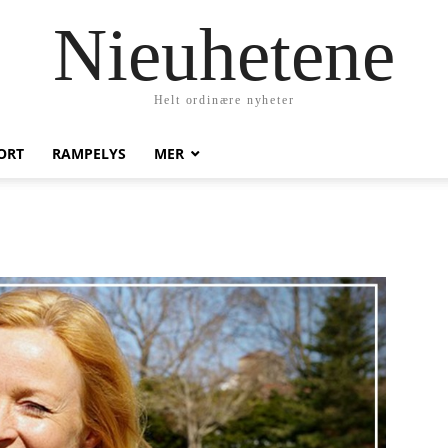
Nieuhetene
Helt ordinære nyheter
ORT
RAMPELYS
MER