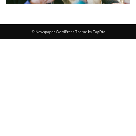
© Newspaper WordPress Theme by TagDiv