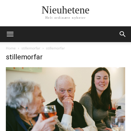
Nieuhetene
Helt ordinære nyheter
Home
stillemorfar
stillemorfar
stillemorfar