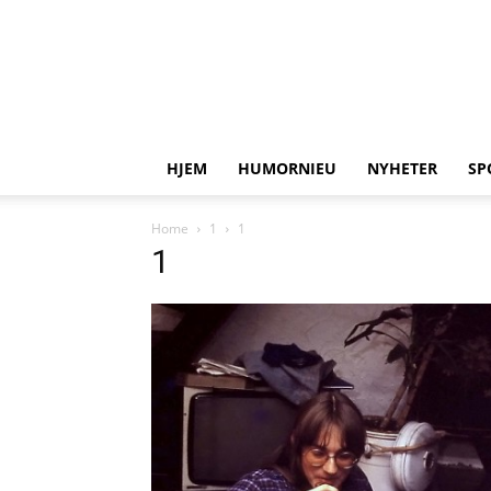
HJEM
HUMORNIEU
NYHETER
SP
Home
1
1
1