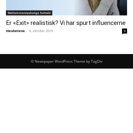
Mellommenneskelige forhold
Er «Exit» realistisk? Vi har spurt influencerne
nieuhetene
-
8. oktober 2019
0
© Newspaper WordPress Theme by TagDiv