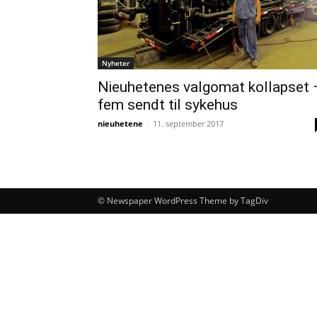
Nyheter
Nieuhetenes valgomat kollapset 
fem sendt til sykehus
nieuhetene
-
11. september 2017
© Newspaper WordPress Theme by TagDiv