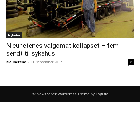
Nyheter
Nieuhetenes valgomat kollapset – fem
sendt til sykehus
nieuhetene
-
11. september 2017
0
© Newspaper WordPress Theme by TagDiv