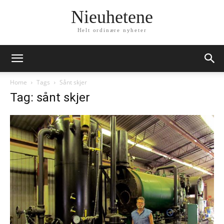
Nieuhetene
Helt ordinære nyheter
Home
Tags
Sånt skjer
Tag: sånt skjer