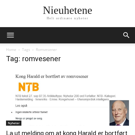
Nieuhetene
Helt ordinære nyheter
Home
Tags
Romvesener
Tag: romvesener
Nyheter
La ut melding om at kong Harald er bortført