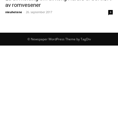
av romvesener
nieuhetene
-
26. september 2017
0
© Newspaper WordPress Theme by TagDiv