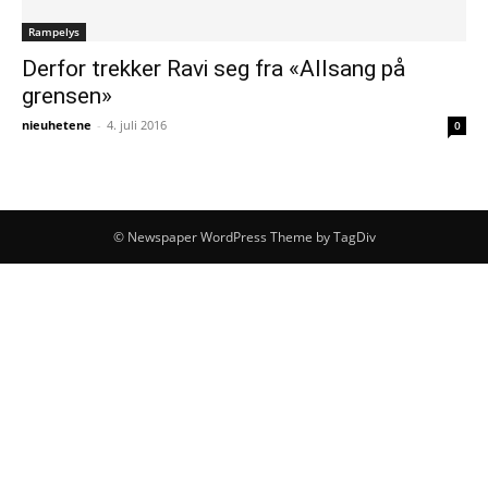
Rampelys
Derfor trekker Ravi seg fra «Allsang på
grensen»
nieuhetene
-
4. juli 2016
0
© Newspaper WordPress Theme by TagDiv