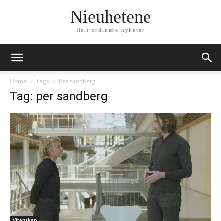
Nieuhetene
Helt ordinære nyheter
Home
Tags
Per sandberg
Tag: per sandberg
Vitenskap