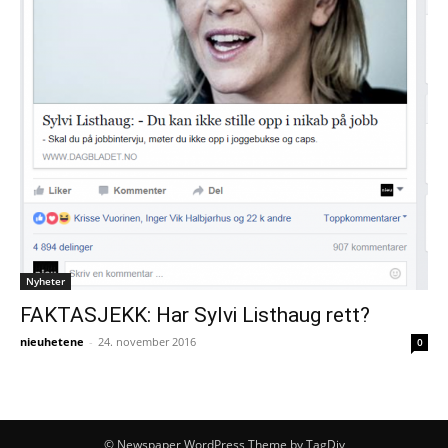
Nyheter
FAKTASJEKK: Har Sylvi Listhaug rett?
nieuhetene
-
24. november 2016
0
© Newspaper WordPress Theme by TagDiv