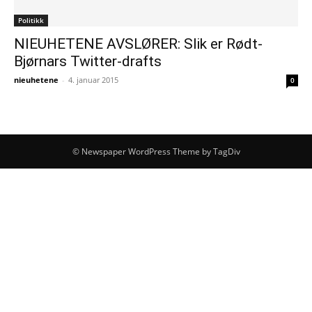
Politikk
NIEUHETENE AVSLØRER: Slik er Rødt-
Bjørnars Twitter-drafts
nieuhetene
-
4. januar 2015
0
© Newspaper WordPress Theme by TagDiv