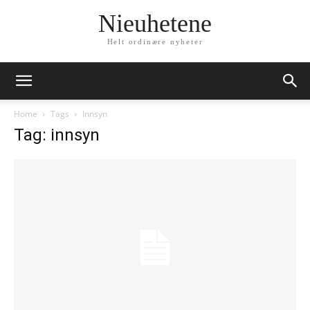
Nieuhetene
Helt ordinære nyheter
Home
Tags
Innsyn
Tag: innsyn