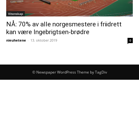
Vitenskap
NÅ: 70% av alle norgesmestere i friidrett
kan være Ingebrigtsen-brødre
nieuhetene
-
13. oktober 2019
0
© Newspaper WordPress Theme by TagDiv