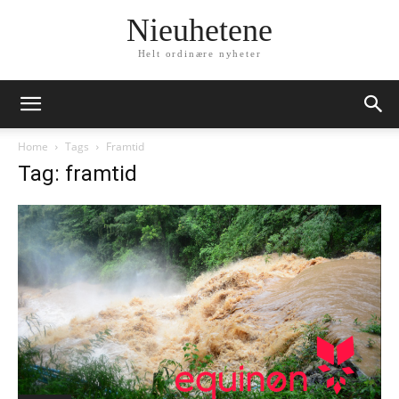
Nieuhetene
Helt ordinære nyheter
Home
Tags
Framtid
Tag: framtid