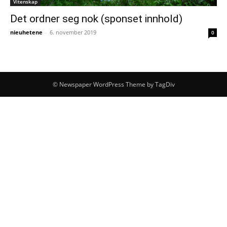
Vitenskap
Det ordner seg nok (sponset innhold)
nieuhetene
-
6. november 2019
0
© Newspaper WordPress Theme by TagDiv