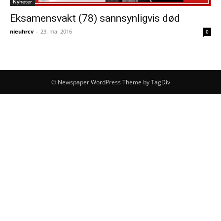
Nyheter
Eksamensvakt (78) sannsynligvis død
nieuhrcv
-
23. mai 2016
0
© Newspaper WordPress Theme by TagDiv