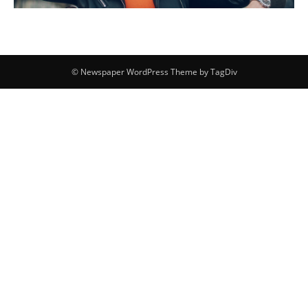
© Newspaper WordPress Theme by TagDiv