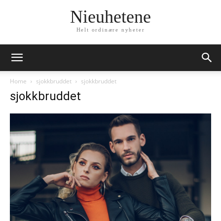
Nieuhetene
Helt ordinære nyheter
Home
sjokkbruddet
sjokkbruddet
sjokkbruddet