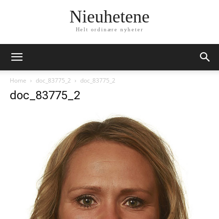
Nieuhetene
Helt ordinære nyheter
Home
doc_83775_2
doc_83775_2
doc_83775_2