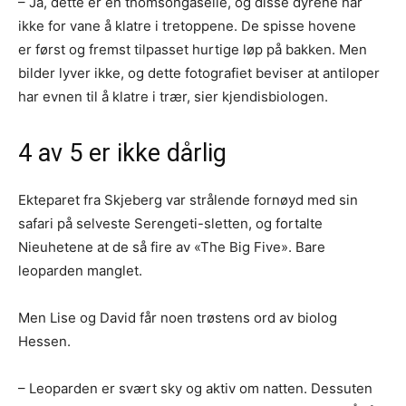
– Ja, dette er en thomsongaselle, og disse dyrene har
ikke for vane å klatre i tretoppene. De spisse hovene
er først og fremst tilpasset hurtige løp på bakken. Men
bilder lyver ikke, og dette fotografiet beviser at antiloper
har evnen til å klatre i trær, sier kjendisbiologen.
4 av 5 er ikke dårlig
Ekteparet fra Skjeberg var strålende fornøyd med sin
safari på selveste Serengeti-sletten, og fortalte
Nieuhetene at de så fire av «The Big Five». Bare
leoparden manglet.
Men Lise og David får noen trøstens ord av biolog
Hessen.
– Leoparden er svært sky og aktiv om natten. Dessuten