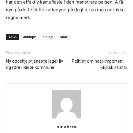
har den effektiv kamuflasje i den mønstrete pelsen. Å få
øye på dette flotte kattedyret på dagtid kan man nok ikke
regne med.
TAGS
antilope
biologi
safari
Previous article
Next article
Ny dødshjelptjeneste lager liv
Politiet om hasj-importen: –
og røre i Risør kommune
«Episk stunt»
nieuhrcv