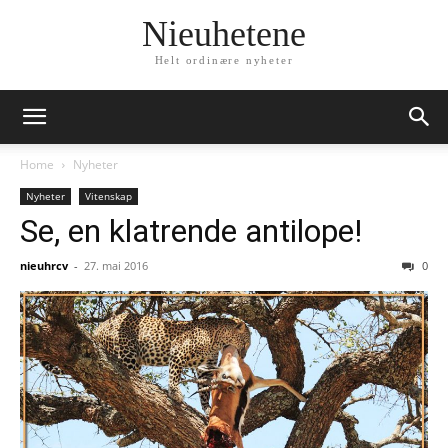
Nieuhetene
Helt ordinære nyheter
Home
Nyheter
Nyheter
Vitenskap
Se, en klatrende antilope!
nieuhrcv
-
27. mai 2016
0