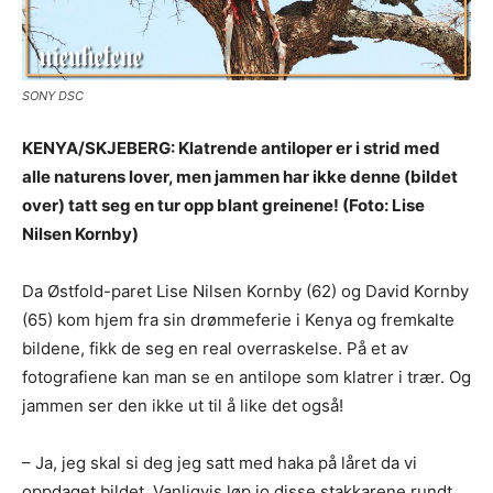
SONY DSC
KENYA/SKJEBERG: Klatrende antiloper er i strid med
alle naturens lover, men jammen har ikke denne (bildet
over) tatt seg en tur opp blant greinene! (Foto: Lise
Nilsen Kornby)
Da Østfold-paret Lise Nilsen Kornby (62) og David Kornby
(65) kom hjem fra sin drømmeferie i Kenya og fremkalte
bildene, fikk de seg en real overraskelse. På et av
fotografiene kan man se en antilope som klatrer i trær. Og
jammen ser den ikke ut til å like det også!
– Ja, jeg skal si deg jeg satt med haka på låret da vi
oppdaget bildet. Vanligvis løp jo disse stakkarene rundt